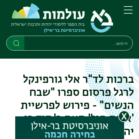
דילוג
דילוג
לתוכן
לתפריט
ניווט
העיקרי
תפריט
ראשי
חיפוש
חיפוש
חיפוש
ברכות לד"ר אלי גורפינקל
לרגל פרסום ספרו "שבח
הנשים" - פירוש לפרשיית
'אשת חיל' מאת ר' דוד בן
יהודה מיסיר ליאון