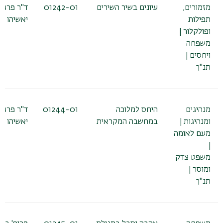
מזמורים,
עיונים בשיר השירים
01242-01
ד"ר פרג'ון
תפילות
יאשיהו
ופולקלור |
משפחה
ויחסים |
תנ"ך
מנהיגים
היחס למלוכה
01244-01
ד"ר פרג'ון
ומנהיגות |
במחשבה המקראית
יאשיהו
מעם לאומה
|
משפט צדק
ומוסר |
תנ"ך