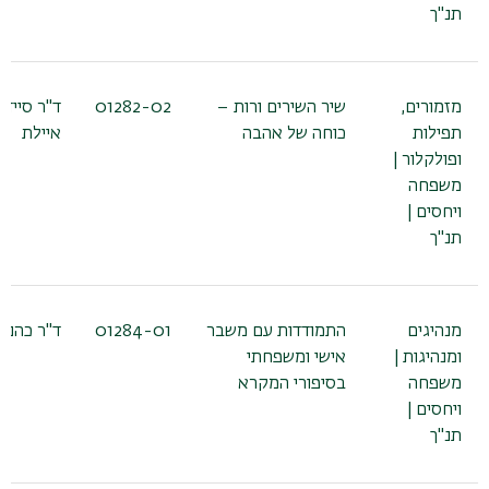
תנ"ך
מזמורים,
שיר השירים ורות –
01282-02
ד"ר סיידל
תפילות
כוחה של אהבה
איילת
ופולקלור |
משפחה
ויחסים |
תנ"ך
מנהיגים
התמודדות עם משבר
01284-01
ד"ר כהנא 
ומנהיגות |
אישי ומשפחתי
משפחה
בסיפורי המקרא
ויחסים |
תנ"ך