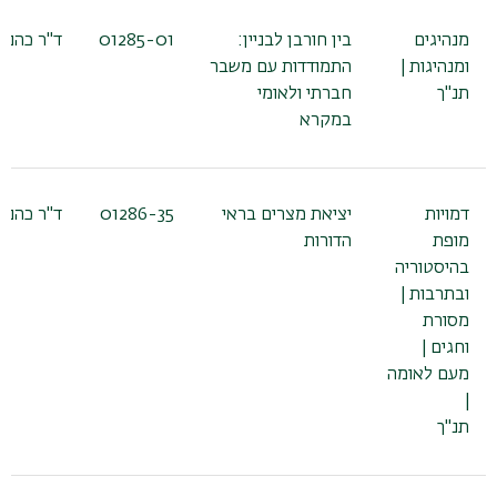
מנהיגים
בין חורבן לבניין:
01285-01
ד"ר כהנא 
ומנהיגות |
התמודדות עם משבר
תנ"ך
חברתי ולאומי
במקרא
דמויות
יציאת מצרים בראי
01286-35
ד"ר כהנא 
מופת
הדורות
בהיסטוריה
ובתרבות |
מסורת
וחגים |
מעם לאומה
|
תנ"ך