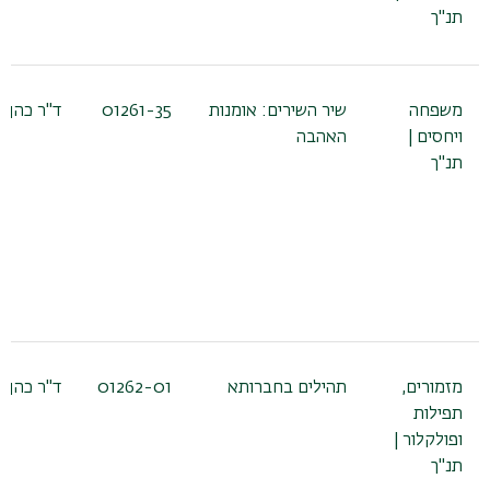
תנ"ך
משפחה
שיר השירים: אומנות
01261-35
ד"ר כהן נ
ויחסים |
האהבה
תנ"ך
מזמורים,
תהילים בחברותא
01262-01
ד"ר כהן נ
תפילות
ופולקלור |
תנ"ך