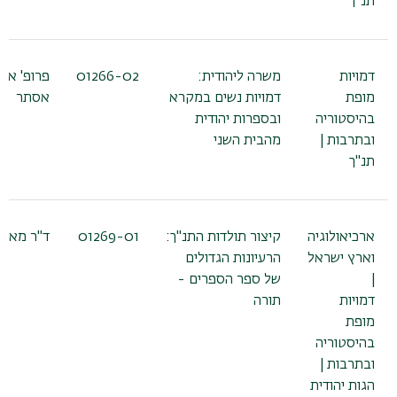
תנ"ך
דמויות
משרה ליהודית:
01266-02
פרופ' אש
מופת
דמויות נשים במקרא
אסתר
בהיסטוריה
ובספרות יהודית
ובתרבות |
מהבית השני
תנ"ך
ארכיאולוגיה
קיצור תולדות התנ"ך:
01269-01
ד"ר מאלי
וארץ ישראל
הרעיונות הגדולים
|
של ספר הספרים -
דמויות
תורה
מופת
בהיסטוריה
ובתרבות |
הגות יהודית