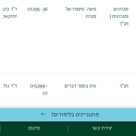
מנהיגים
משה: סיפורו של
01295-36
ד"ר כהן
ומנהיגות |
מנהיג
יחזקאל
תנ"ך
תנ"ך
עיון בספר דברים
015399-
ד"ר גולן 
01
מתעניינים בלימודים?
תנ"ך
סיפורי הבריאה
015445-
ד"ר ארי
יצירת קשר
מיקום
במקרא
01
סילברמן