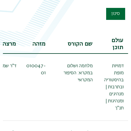
משנ
סינון
עולם
שם הקורס
מזהה
מרצה
תוכן
דמויות
מלחמה ושלום
010047-
ד"ר שמעו
מופת
במקרא: הסיפור
01
בהיסטוריה
המקראי
ובתרבות |
מנהיגים
ומנהיגות |
תנ"ך