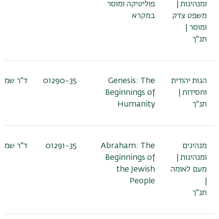
ומנהיגות |
פוליטיקה ומוסר
משפט צדק
במקרא
ומוסר |
תנ"ך
הגות יהודית
Genesis: The
01290-35
ד"ר שמעו
וחסידות |
Beginnings of
תנ"ך
Humanity
מנהיגים
Abraham: The
01291-35
ד"ר שמעו
ומנהיגות |
Beginnings of
מעם לאומה
the Jewish
People
|
תנ"ך