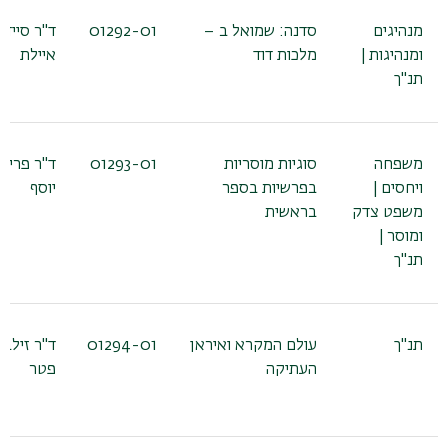
מנהיגים
סדנה: שמואל ב –
01292-01
ד"ר סיידל
ומנהיגות |
מלכות דוד
איילת
תנ"ך
משפחה
סוגיות מוסריות
01293-01
ד"ר פריא
ויחסים |
בפרשיות בספר
יוסף
משפט צדק
בראשית
ומוסר |
תנ"ך
תנ"ך
עולם המקרא ואיראן
01294-01
ד"ר זילבר
העתיקה
פטר