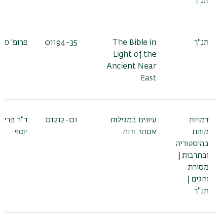
תנ"ך
תנ"ך
The Bible in
01194-35
פרופ' סמט
Light of the
Ancient Near
East
דמויות
עיונים במגילות
01212-01
ד"ר פריא
מופת
אסתר ורות
יוסף
בהיסטוריה
ובתרבות |
מסורת
וחגים |
תנ"ך