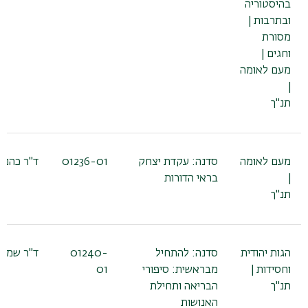
בהיסטוריה
ובתרבות |
מסורת
וחגים |
מעם לאומה
|
תנ"ך
מעם לאומה
סדנה: עקדת יצחק
01236-01
ד"ר כהנא 
|
בראי הדורות
תנ"ך
הגות יהודית
סדנה: להתחיל
01240-
ד"ר שמעו
וחסידות |
מבראשית: סיפורי
01
תנ"ך
הבריאה ותחילת
האנושות