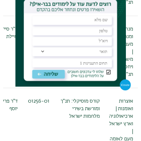
תנ"ך
מנהיגים
סדנה: שמואל א –
01253-01
ד"ר סיידל
ומנהיגות |
מלכות שאול
איילת
מעם לאומה
|
משפחה
ויחסים |
תנ"ך
אוצרות
קורס מוסיקלי: תנ"ך
01256-01
ד"ר פריא
ואומנות |
ומורשת בשירי
יוסף
ארכיאולוגיה
מלחמות ישראל
וארץ ישראל
|
מעם לאומה