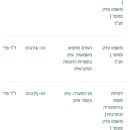
|
משפט צדק
ומוסר |
תנ"ך
משפט צדק
האדם מחפש
01274-01
ד"ר פריש
ומוסר |
משמעות: עיון
תנ"ך
בספרות החכמה
המקראית
דמויות
מן הסערה: עיון
01275-01
ד"ר פריש
מופת
בספר איוב
בהיסטוריה
ובתרבות |
משפט צדק
ומוסר |