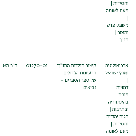
וחסידות |
מעם לאומה
|
משפט צדק
ומוסר |
תנ"ך
ארכיאולוגיה
קיצור תולדות התנ"ך:
01270-01
ד"ר מאלי
וארץ ישראל
הרעיונות הגדולים
|
של ספר הספרים -
דמויות
נביאים
מופת
בהיסטוריה
ובתרבות |
הגות יהודית
וחסידות |
מעם לאומה