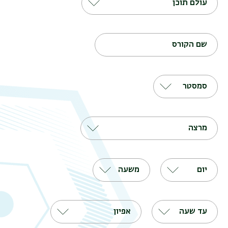
עולם תוכן
שם הקורס
סמסטר
מרצה
יום
משעה
עד שעה
אפיון
תפר