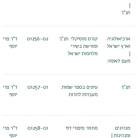
|
תנ"ך
ארכיאולוגיה
קורס מוסיקלי: תנ"ך
01256-02
ד"ר פריא
וארץ ישראל
ומורשת בשירי
יוסף
|
מלחמות ישראל
מעם לאומה
תנ"ך
עיונים בספר שמות:
01257-01
ד"ר פריא
מעבדות לחרות
יוסף
מנהיגים
מחזור סיפורי דוד
01258-01
ד"ר פריא
ומנהיגות |
יוסף