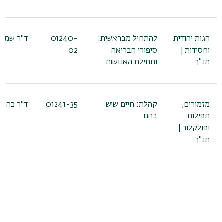
הגות יהודית
להתחיל מבראשית:
01240-
ד"ר שמעו
וחסידות |
סיפורי הבריאה
02
תנ"ך
ותחילת האנושות
מזמורים,
קהלת: חיים שיש
01241-35
ד"ר כהן נ
תפילות
בהם
ופולקלור |
תנ"ך