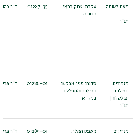
מעם לאומה
עקדת יצחק בראי
01287-35
ד"ר כהנא 
|
הדורות
תנ"ך
מזמורים,
סדנה: פניך אבקש:
01288-01
ד"ר פריש
תפילות
תפילות ומתפללים
ופולקלור |
במקרא
תנ"ך
מנהיגים
משפט המלך:
01289-01
ד"ר פריש