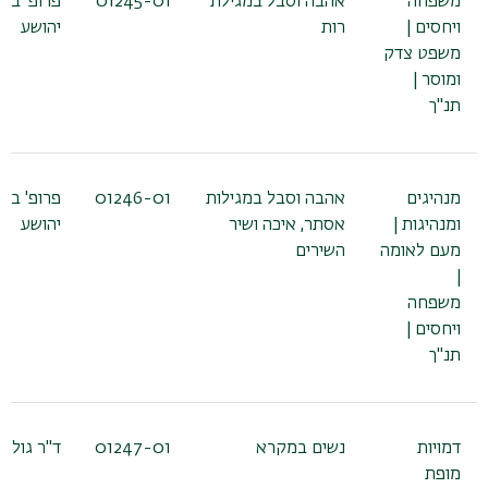
משפחה
אהבה וסבל במגילת
01245-01
פרופ' ברמ
ויחסים |
רות
יהושע
משפט צדק
ומוסר |
תנ"ך
מנהיגים
אהבה וסבל במגילות
01246-01
פרופ' ברמ
ומנהיגות |
אסתר, איכה ושיר
יהושע
מעם לאומה
השירים
|
משפחה
ויחסים |
תנ"ך
דמויות
נשים במקרא
01247-01
ד"ר גולן 
מופת