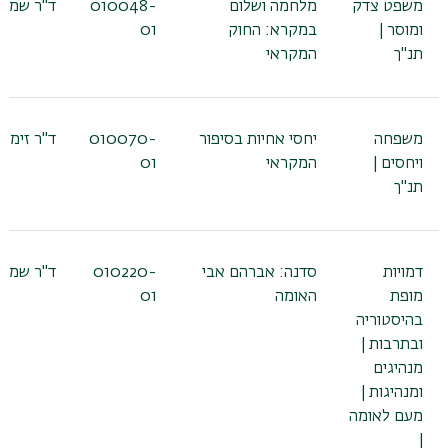
משפט צדק
מלחמה ושלום
010048-
ד"ר שמעו
ומוסר |
במקרא: החוק
01
תנ"ך
המקראי
משפחה
יחסי אחיות בסיפור
010070-
ד"ר זימרן
ויחסים |
המקראי
01
תנ"ך
דמויות
סדנה: אברהם אבי
010220-
ד"ר שמעו
מופת
האומה
01
בהיסטוריה
ובתרבות |
מנהיגים
ומנהיגות |
מעם לאומה
|