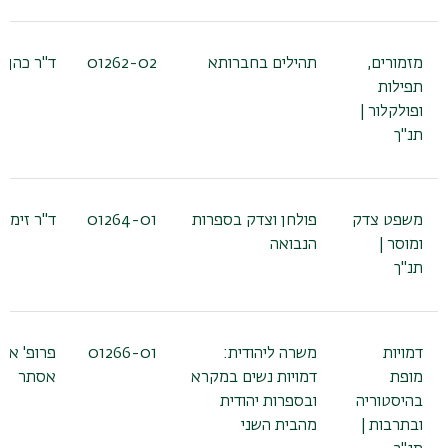
מזמורים,
תהילים בחברותא
01262-02
ד"ר כהן נ
תפילות
ופולקלור |
תנ"ך
משפט צדק
פולחן וצדק בספרות
01264-01
ד"ר זימרן
ומוסר |
הנבואה
תנ"ך
דמויות
משרה ליהודית:
01266-01
פרופ' אש
מופת
דמויות נשים במקרא
אסתר
בהיסטוריה
ובספרות יהודית
ובתרבות |
מהבית השני