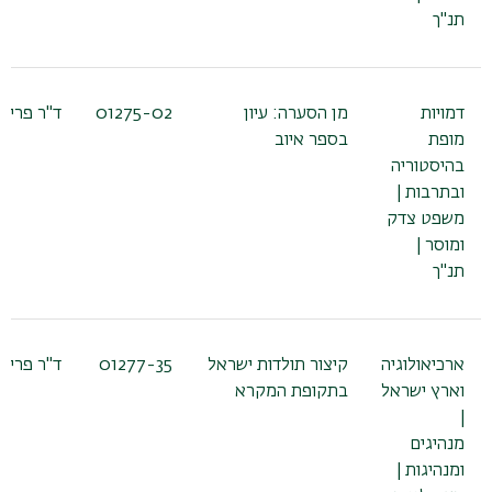
תנ"ך
דמויות
מן הסערה: עיון
01275-02
ד"ר פריש
מופת
בספר איוב
בהיסטוריה
ובתרבות |
משפט צדק
ומוסר |
תנ"ך
ארכיאולוגיה
קיצור תולדות ישראל
01277-35
ד"ר פריש
וארץ ישראל
בתקופת המקרא
|
מנהיגים
ומנהיגות |