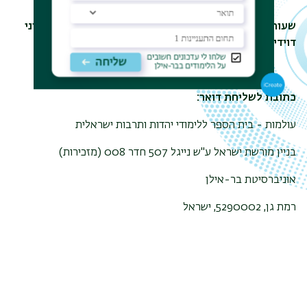
שעות קבלה של סגנית מנהלית לראש ביה"ס, ד"ר דגנית בוני
דוידי :
בתיאום מראש
כתובת לשליחת דואר:
עולמות - בית הספר ללימודי יהדות ותרבות ישראלית
בניין מורשת ישראל ע"ש נייגל 507 חדר 008 (מזכירות)
אוניברסיטת בר-אילן
רמת גן, 5290002, ישראל