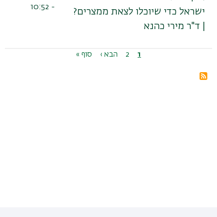
- 10:52
ישראל כדי שיוכלו לצאת ממצרים?
| ד"ר מירי כהנא
דפדוף
1
דף
2
דף
הדף
הבא ›
הדף
סוף »
נוכחי
הבא
האחרון
מנוי
בRSS
ל