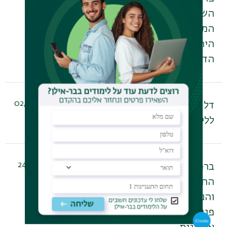
השתקפות התנ"ך בזמר העברי
המתחדש הפקולטה למדעי
היהדות ( במסגרת פרויקט 'בימת
הדקן' תשפ"ו)
02/02/2026
דלת פתוחה עולמות - ביה"ס
- 13:27
ללימודי יהדות ותרבות ישראלית
24/12/2025
ברכות לפרופ' איל רגב על ספרו
- 18:36
החדש 'יהודים אחרים - ישו
והנוצרים הראשונים במבט
פנים־יהודי', בהוצאת ידיעות