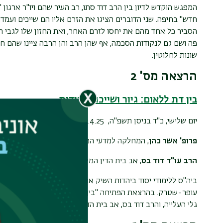
המפגש הוקדש לדיון בין הרב דוד סתו, רב העיר שהם ויו"ר ארגון
חדש" בחיפה. שני הדוברים הציגו את הזרם אליו הם שייכים ועמדו
הסביר כל אחד מהם את יחסו לזרם האחר, ואת החזון שלו לגבי ה
פה ושם גם לנקודות הסכמה, אף שהן הרב והן הרבה ציינו שהם ח
שונות לחלוטין.
הרצאה מס' 2
בין דת ללאום: גיור ושייכות יהודית
יום שלישי, כ"ד בניסן תשפ"ה,
22.4.25
פרופ' אשר כהן
, המחלקה למדעי המדינה, אוניברסיטת בר אילן
הרב עו"ד דוד בס
, אב בית הדין המיוחד לגיור, המדרשה, אוניבר
ביה"ס ללימודי יסוד ביהדות השיק את סדרת ההרצאות "יהדות פוג
עופר-שטרק. בהרצאת הפתיחה "בין דת ללאום: גיור ושייכות יהוד
גלי העלייה, והרב דוד בס, אב בית הדין המיוחד לגיור, סקר את המנ