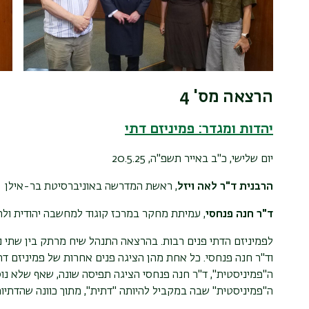
הרצאה מס' 4
יהדות ומגדר: פמיניזם דתי
יום שלישי, כ"ב באייר תשפ"ה,
20.5.25
הרבנית ד"ר לאה ויזל
, ראשת המדרשה באוניברסיטת בר-אילן
ד"ר חנה פנחסי
, עמיתת מחקר במרכז קוגוד למחשבה יהודית ולהג
לפמיניזם הדתי פנים רבות. בהרצאה התנהל שיח מרתק בין שתי נש
וד"ר חנה פנחסי. כל אחת מהן הציגה פנים אחרות של פמיניזם דתי
ה"פמיניסטית", ד"ר חנה פנחסי הציגה תפיסה שונה, שאף שלא נוס
ה"פמיניסטית" שבה במקביל להיותה "דתית", מתוך כוונה שהדתי