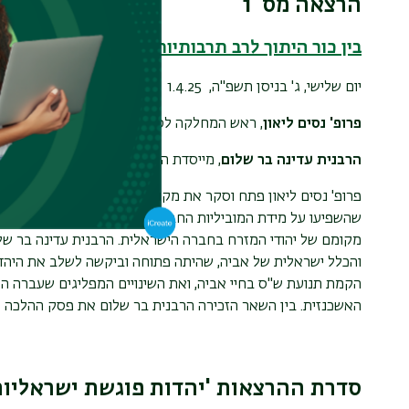
הרצאה מס' 1
בין כור היתוך לרב תרבותיות: המהפכה העדתית
יום שלישי, ג' בניסן תשפ"ה,
1.4.25
פרופ' נסים ליאון
, ראש המחלקה לסוציולוגיה ואנתרופולוגיה, או
הרבנית עדינה בר שלום
, מייסדת המכללה החרדית ירושלים, כ
פרופ' נסים ליאון פתח וסקר את מקומה של היהדות המזרחית במ
שהשפיעו על מידת המוביליות החברתית של יהדות זו. בהמשך דב
מקומם של יהודי המזרח בחברה הישראלית. הרבנית עדינה בר של
והכלל ישראלית של אביה, שהיתה פתוחה וביקשה לשלב את היהד
הקמת תנועת ש"ס בחיי אביה, ואת השינויים המפליגים שעברה הת
האשכנזית. בין השאר הזכירה הרבנית בר שלום את פסק ההלכה של 
סדרת ההרצאות 'יהדות פוגשת ישראליות