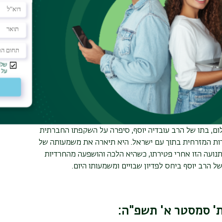
ניברסיטת בר-אילן
לת פרס ישראל לשנת תשע"ד
רקם החברתי הישראלי. הוא הצביע על "תחנות בזמן"
ריו הוא התייחס לתנועת ש"ס, לנסיבות הקמתה ולהשפעתה על
ום, בתו של הרב עובדיה יוסף, סיפרה על השקפתו החברתית
ות המזרחית בתוך עם ישראל. היא תיארה את משמעותה של
נועה הזו אחרי פטירתו, כשהיא הלכה והושפעה מהחרדיות
הרב יוסף ביחס לפדיון שבויים ומשמעותו היום.
' סמסטר א' תשפ"ה: