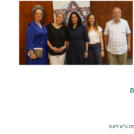
ת
ת ע"ש ליונס