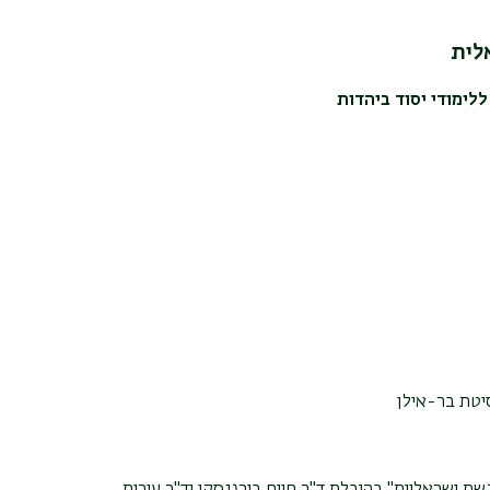
לית
לימודי יסוד ביהדות
סיטת בר-אילן
שת ישראליות" בהובלת ד"ר חיים בורגנסקי וד"ר עירית