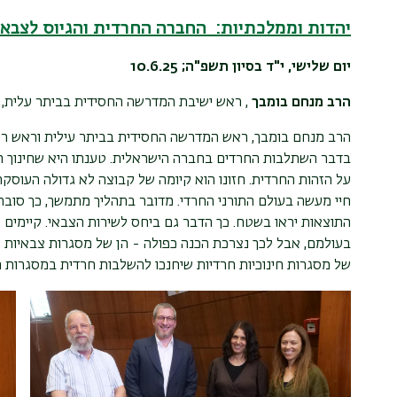
יהדות וממלכתיות: החברה החרדית והגיוס לצבא
יום שלישי, י"ד בסיון תשפ"ה; 10.6.25
הרב מנחם בומבך
, ראש ישיבת המדרשה החסידית בביתר עלית, 
הרב מנחם בומבך, ראש המדרשה החסידית בביתר עילית וראש רשת
בדבר השתלבות החרדים בחברה הישראלית. טענתו היא שחינוך חר
על הזהות החרדית. חזונו הוא קיומה של קבוצה לא גדולה העוסקת
חיי מעשה בעולם התורני החרדי. מדובר בתהליך מתמשך, כך סובר ה
התוצאות יראו בשטח. כך הדבר גם ביחס לשירות הצבאי. קיימים 
בעולמם, אבל לכך נצרכת הכנה כפולה - הן של מסגרות צבאיות מת
של מסגרות חינוכיות חרדיות שיחנכו להשלבות חרדית במסגרות ה