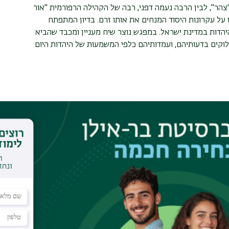
 "צהר", לבין הרבה נעמה דפני, רבה של הקהילה הרפורמית "אור
 על עקרונות היסוד המנחים את אותו זרם. בדיון המתפתח
יהדות במדינת ישראל. במפגש נוצר שיח מעניין ומכבד שהביא
לוקים בדעותיהם, ועמדותיהם כלפי המשמעות של היהדות היום
סיטת בר-אילן
שת ישראליות" בהובלת ד"ר חיים בורגנסקי וד"ר עירית
ית" הציג פרופ' אשר כהן את התפתחות סוגיית הגיור בעקבות
יעים לגיור ועבודת הדיינים.