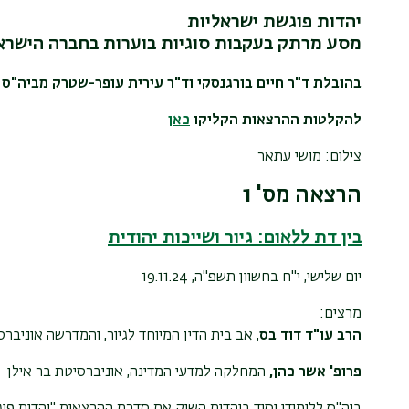
יהדות פוגשת ישראליות
מסע מרתק בעקבות סוגיות בוערות בחברה הישרא
בהובלת ד"ר חיים בורגנסקי וד"ר עירית עופר-שטרק מביה"ס ל
להקלטות ההרצאות הקליקו
כאן
צילום: מושי עתאר
הרצאה מס' 1
בין דת ללאום: גיור ושייכות יהודית
יום שלישי, י"ח בחשוון תשפ"ה, 19.11.24
מרצים:
הרב עו"ד דוד בס
, אב בית הדין המיוחד לגיור, והמדרשה אוניבר
פרופ' אשר כהן,
המחלקה למדעי המדינה, אוניברסיטת בר אילן
ביה"ס ללימודי יסוד ביהדות השיק את סדרת ההרצאות "יהדות פוג