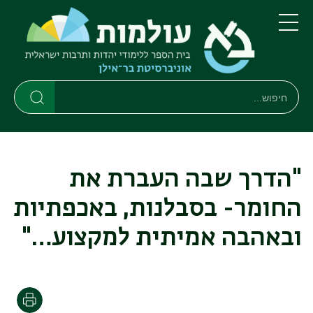
דילוג
דילוג
לתוכן
לתפריט
ניווט
העיקרי
תפריט
ראשי
חיפוש
חיפוש
חיפוש
"הדרך שבה העברת את
החומר- בסבלנות, באכפתיות
ובאהבה אמיתית למקצוע…"
הדפסה