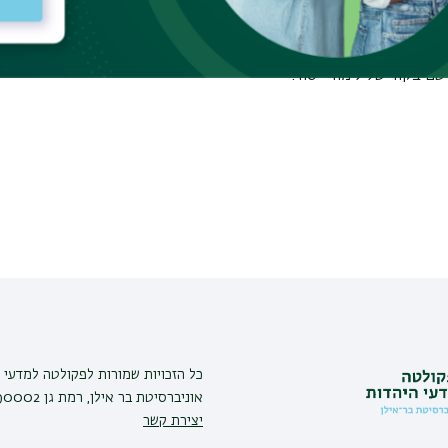
ת מהפקולטה ליהדות (לימודי א"י/תולדות
לומדים יחד גם סטודנטים ללימודי יסוד וגם סטודנטים
 בקוד של לימודי יסוד.
כל הזכויות שמורות לפקולטה למדעי ה
אוניברסיטת בר אילן, רמת גן 5290002 |
יצירת קשר