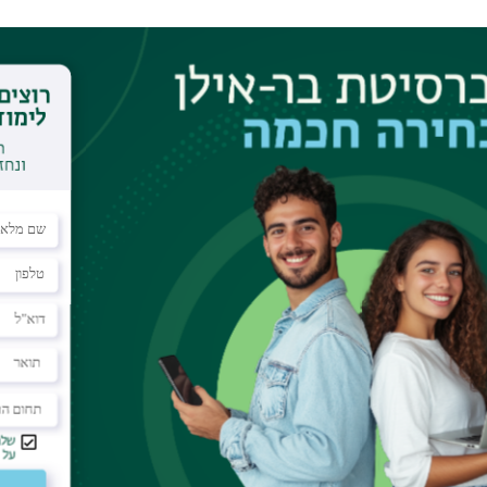
קורס סדנה – הוא קורס פרונטלי ייחודי לביה"ס, בקורס לומדים כ- 25 סטודנטים, הלימוד הוא בקבוצות (חברותות), הסדנאות
בית המדרש, ובפרט של הלימוד בזוגות ("חברותות"). הוא משלב
ההגות היהודית וממרחבים פילוסופיים, תרבותיים ורוחניים