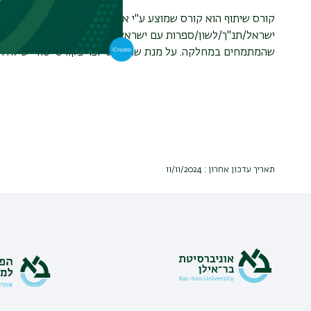
קורס שיתוף הוא קורס שמוצע ע"י אחת מהמחלקות הדיסציפלינריו
ישראל/תנ"ך/לשון/ספרות עם ישראל/אומנות יהודית וכו'), בקורס 
שהמתמחים במחלקה. על מנת שהקורס יוכר כקורס יסוד יש להירשם
תאריך עדכון אחרון : 11/11/2024