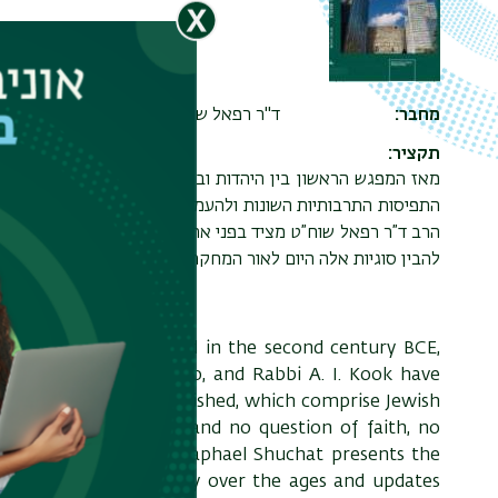
מחבר
ד"ר רפאל שוח"ט
תקציר
מאז המפגש הראשון בין היהדות ובים התרבות המערבית במאה הש
התפיסות התרבותיות השונות ולהעמיד סינתיזה הגותית. במשך ה
הרב ד”ר רפאל שוח”ט מציד בפני את הקורא את הסוגיות המרכזיות 
להבין סוגיות אלה היום לאור המחקר הפיסולפי והמדעי של ימינו.
 and the western world in the second century BCE,
 Moses Hayyim Luzzatto, and Rabbi A. I. Kook have
ty. The works they published, which comprise Jewish
t intellectual caliber, and no question of faith, no
looked. In this book Raphael Shuchat presents the
es of Jewish philosophy over the ages and updates