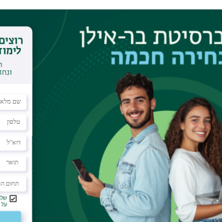
לישית לפני הספירה תהו הוגים יהודיים איך ניתן לגשר בין
דורות קמו הוגים נועזים שלא סלדו מאף שאלה קשה. בספר זה
שעמדו לפני פילוסופים היהודיים בימי הביניים וגם שואל איך
Ever since the first encounter between Judaism
Jewish thinkers like Maimonides, Gersonides, R.
grappled with issues of Jewish faith and moderni
classical philosophy, were products of the highes
matter how embarrassing or heretical, was over
reader with some of the main and timeless issu