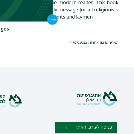
ch issue relevant for the modern reader. This book
ith, and contains a timely message for all religionists
e of great use to both students and laymen.
ages
תאריך עדכון אחרון : 31/07/2022
כניסה לעורכי האתר